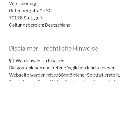
Versicherung
Gutenbergstraße 30
70176 Stuttgart
Geltungsbereich: Deutschland
Disclaimer – rechtliche Hinweise
§ 1 Warnhinweis zu Inhalten
Die kostenlosen und frei zugänglichen Inhalte dieser
Webseite wurden mit größtmöglicher Sorgfalt erstellt.
Der Anbieter dieser Webseite übernimmt jedoch keine
Gewähr für die Richtigkeit und Aktualität der
bereitgestellten kostenlosen und frei zugänglichen
journalistischen Ratgeber und Nachrichten. Namentlich
gekennzeichnete Beiträge geben die Meinung des
jeweiligen Autors und nicht immer die Meinung des
Anbieters wieder. Allein durch den Aufruf der
kostenlosen und frei zugänglichen Inhalte kommt