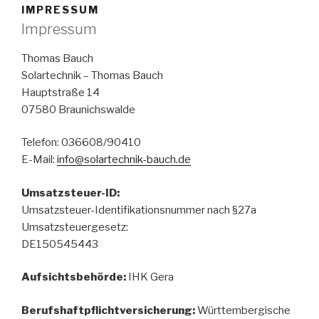
BAUCH
IMPRESSUM
Impressum
Thomas Bauch
Solartechnik – Thomas Bauch
Hauptstraße 14
07580 Braunichswalde
Telefon: 036608/90410
E-Mail:
info@solartechnik-bauch.de
Umsatzsteuer-ID:
Umsatzsteuer-Identifikationsnummer nach §27a
Umsatzsteuergesetz:
DE150545443
Aufsichtsbehörde:
IHK Gera
Berufshaftpflichtversicherung:
Württembergische